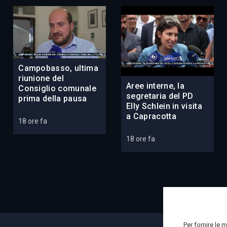
Campobasso, ultima
riunione del
Aree interne, la
Consiglio comunale
segretaria del PD
prima della pausa
Elly Schlein in visita
a Capracotta
18 ore fa
18 ore fa
Per fornire le 