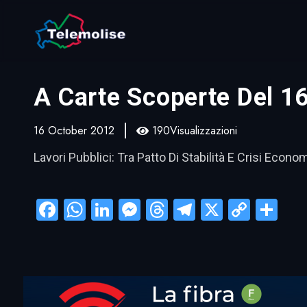
A Carte Scoperte Del 1
16 October 2012
190Visualizzazioni
Lavori Pubblici: Tra Patto Di Stabilità E Crisi Econo
Facebook
WhatsApp
LinkedIn
Messenger
Threads
Telegram
X
Copy
Con
Link