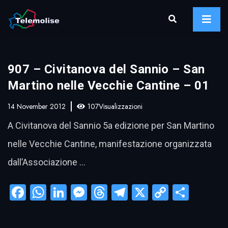
907 – Civitanova del Sannio – San
Martino nelle Vecchie Cantine – 01
14 November 2012
107Visualizzazioni
A Civitanova del Sannio 5a edizione per San Martino
nelle Vecchie Cantine, manifestazione organizzata
dall’Associazione …
Facebook
WhatsApp
LinkedIn
Messenger
Threads
Telegram
X
Copy
Condi
Link