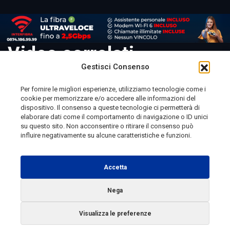
Video correlati
Gestisci Consenso
Per fornire le migliori esperienze, utilizziamo tecnologie come i
cookie per memorizzare e/o accedere alle informazioni del
Telemolise - reg. Tribunale di Campobasso n. 133 del
dispositivo. Il consenso a queste tecnologie ci permetterà di
elaborare dati come il comportamento di navigazione o ID unici
10/08/1982 - Direttore Responsabile:
MANUELA
su questo sito. Non acconsentire o ritirare il consenso può
PETESCIA
influire negativamente su alcune caratteristiche e funzioni.
Testata Giornalistica Sportiva: reg. Tribunale Di
Campobasso n. 224 del 4/5/1996 - Direttore Responsabile:
Accetta
ANTONIO DI LALLO
Nega
Radio Tele Molise s.r.l. - P.IVA 00213640709
Visualizza le preferenze