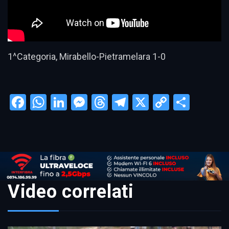
1^Categoria, Mirabello-Pietramelara 1-0
Facebook
WhatsApp
LinkedIn
Messenger
Threads
Telegram
X
Copy
Condi
Link
Video correlati