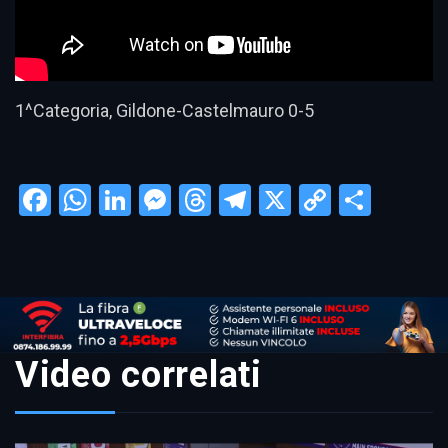
1^Categoria, Gildone-Castelmauro 0-5
Facebook
WhatsApp
LinkedIn
Messenger
Threads
Telegram
X
Copy
Condi
Link
Video correlati