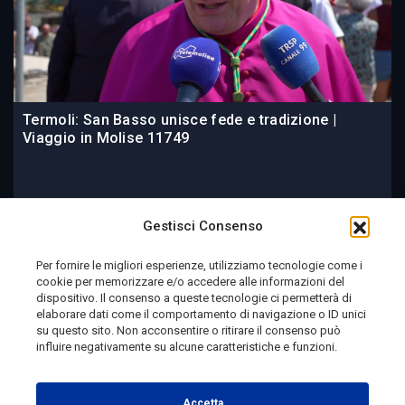
Termoli: San Basso unisce fede e tradizione |
Viaggio in Molise 11749
3 giorni fa
Gestisci Consenso
Per fornire le migliori esperienze, utilizziamo tecnologie come i
cookie per memorizzare e/o accedere alle informazioni del
Telemolise - reg. Tribunale di Campobasso n. 133 del
dispositivo. Il consenso a queste tecnologie ci permetterà di
elaborare dati come il comportamento di navigazione o ID unici
10/08/1982 - Direttore Responsabile:
MANUELA
su questo sito. Non acconsentire o ritirare il consenso può
PETESCIA
influire negativamente su alcune caratteristiche e funzioni.
Testata Giornalistica Sportiva: reg. Tribunale Di
Campobasso n. 224 del 4/5/1996 - Direttore Responsabile:
Accetta