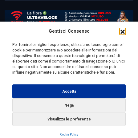
Gestisci Consenso
Per fornire le migliori esperienze, utilizziamo tecnologie come i
cookie per memorizzare e/o accedere alle informazioni del
Telemolise - reg. Tribunale di Campobasso n. 133 del
dispositivo. Il consenso a queste tecnologie ci permetterà di
elaborare dati come il comportamento di navigazione o ID unici
10/08/1982 - Direttore Responsabile:
MANUELA
su questo sito. Non acconsentire o ritirare il consenso può
PETESCIA
influire negativamente su alcune caratteristiche e funzioni.
Testata Giornalistica Sportiva: reg. Tribunale Di
Campobasso n. 224 del 4/5/1996 - Direttore Responsabile:
Accetta
ANTONIO DI LALLO
Nega
Radio Tele Molise s.r.l. - P.IVA 00213640709
Visualizza le preferenze
Copyright 2025 Telemolise - Tutti i diritti riservati
Cookie Policy