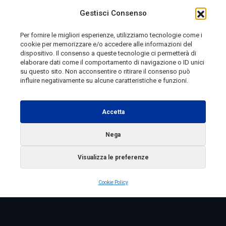
Gestisci Consenso
Per fornire le migliori esperienze, utilizziamo tecnologie come i
cookie per memorizzare e/o accedere alle informazioni del
dispositivo. Il consenso a queste tecnologie ci permetterà di
elaborare dati come il comportamento di navigazione o ID unici
su questo sito. Non acconsentire o ritirare il consenso può
influire negativamente su alcune caratteristiche e funzioni.
Telemolise - reg. Tribunale di Campobasso n. 133 del
10/08/1982 - Direttore Responsabile:
MANUELA
Accetta
PETESCIA
Testata Giornalistica Sportiva: reg. Tribunale Di
Nega
Campobasso n. 224 del 4/5/1996 - Direttore Responsabile:
Visualizza le preferenze
ANTONIO DI LALLO
Radio Tele Molise s.r.l. - P.IVA 00213640709
Cookie Policy
Copyright 2025 Telemolise - Tutti i diritti riservati