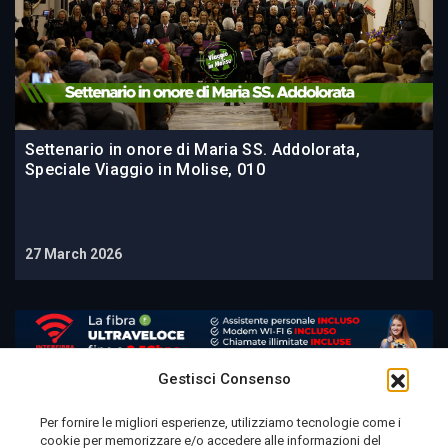
Settenario in onore di Maria SS. Addolorata,
Speciale Viaggio in Molise, 010
27 March 2026
Gestisci Consenso
Per fornire le migliori esperienze, utilizziamo tecnologie come i
cookie per memorizzare e/o accedere alle informazioni del
Telemolise - reg. Tribunale di Campobasso n. 133 del