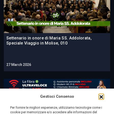
Settenario in onore di Maria SS. Addolorata,
Speciale Viaggio in Molise, 010
27 March 2026
Gestisci Consenso
Per fornire le migliori esperienze, utilizziamo tecnologie come i
cookie per memorizzare e/o accedere alle informazioni del
Telemolise - reg. Tribunale di Campobasso n. 133 del