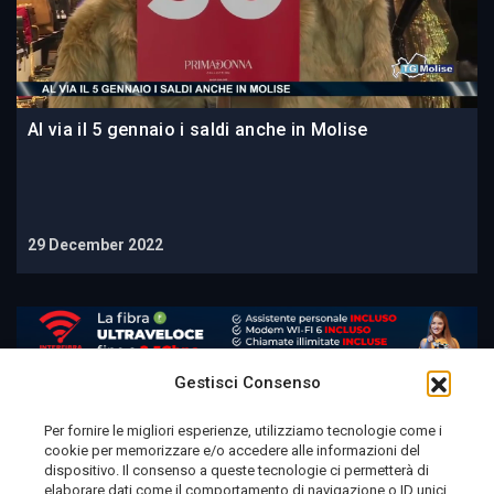
Al via il 5 gennaio i saldi anche in Molise
29 December 2022
Gestisci Consenso
Per fornire le migliori esperienze, utilizziamo tecnologie come i
cookie per memorizzare e/o accedere alle informazioni del
Telemolise - reg. Tribunale di Campobasso n. 133 del
dispositivo. Il consenso a queste tecnologie ci permetterà di
elaborare dati come il comportamento di navigazione o ID unici
10/08/1982 - Direttore Responsabile:
MANUELA