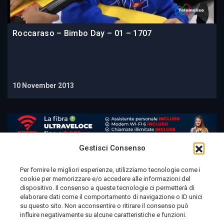
Roccaraso – Bimbo Day – 01 – 1707
10 November 2013
Gestisci Consenso
Per fornire le migliori esperienze, utilizziamo tecnologie come i
cookie per memorizzare e/o accedere alle informazioni del
Telemolise - reg. Tribunale di Campobasso n. 133 del
dispositivo. Il consenso a queste tecnologie ci permetterà di
elaborare dati come il comportamento di navigazione o ID unici
10/08/1982 - Direttore Responsabile:
MANUELA
su questo sito. Non acconsentire o ritirare il consenso può
PETESCIA
influire negativamente su alcune caratteristiche e funzioni.