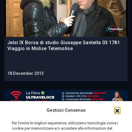
Jelsi IX Borsa di studio Giuseppe Santella 03 1781
Viaggio in Molise Telemolise
18 December 2013
Gestisci Consenso
Per fornire le migliori esperienze, utilizziamo tecnologie come i
cookie per memorizzare e/o accedere alle informazioni del
Telemolise - reg. Tribunale di Campobasso n. 133 del