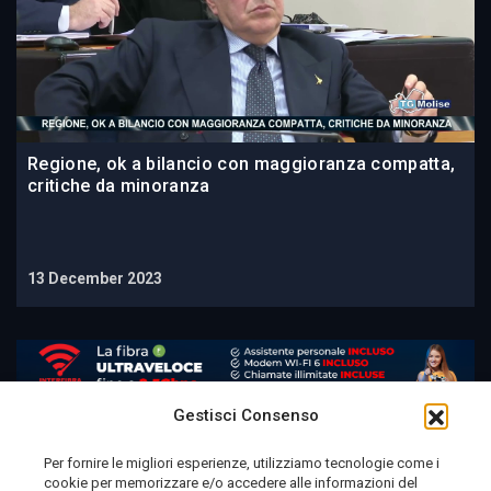
Regione, ok a bilancio con maggioranza compatta,
critiche da minoranza
13 December 2023
Gestisci Consenso
Per fornire le migliori esperienze, utilizziamo tecnologie come i
cookie per memorizzare e/o accedere alle informazioni del
Telemolise - reg. Tribunale di Campobasso n. 133 del