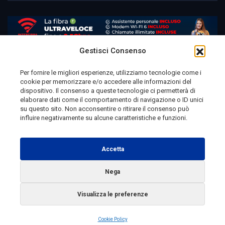
Gestisci Consenso
Per fornire le migliori esperienze, utilizziamo tecnologie come i
cookie per memorizzare e/o accedere alle informazioni del
Telemolise - reg. Tribunale di Campobasso n. 133 del
dispositivo. Il consenso a queste tecnologie ci permetterà di
elaborare dati come il comportamento di navigazione o ID unici
10/08/1982 - Direttore Responsabile:
MANUELA
su questo sito. Non acconsentire o ritirare il consenso può
PETESCIA
influire negativamente su alcune caratteristiche e funzioni.
Testata Giornalistica Sportiva: reg. Tribunale Di
Campobasso n. 224 del 4/5/1996 - Direttore Responsabile:
Accetta
ANTONIO DI LALLO
Nega
Radio Tele Molise s.r.l. - P.IVA 00213640709
Visualizza le preferenze
Copyright 2025 Telemolise - Tutti i diritti riservati
Cookie Policy