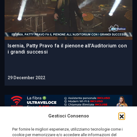
Isernia, Patty Pravo fa il pienone all’Auditorium con
i grandi successi
29 December 2022
Gestisci Consenso
Per fornire le migliori esperienze, utilizziamo tecnologie come i
cookie per memorizzare e/o accedere alle informazioni del
Telemolise - reg. Tribunale di Campobasso n. 133 del