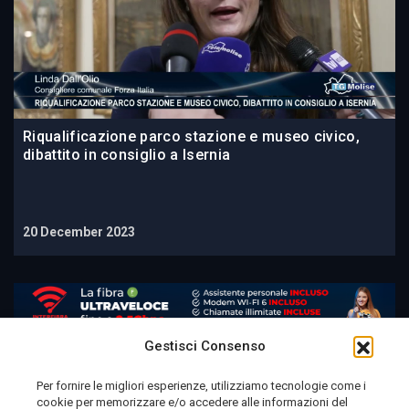
Riqualificazione parco stazione e museo civico,
dibattito in consiglio a Isernia
20 December 2023
Gestisci Consenso
Per fornire le migliori esperienze, utilizziamo tecnologie come i
cookie per memorizzare e/o accedere alle informazioni del
Telemolise - reg. Tribunale di Campobasso n. 133 del