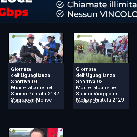
Giornata
Giornata
dell’Uguaglianza
dell’Uguaglianza
Sportiva 03
Sportiva 02
Montefalcone nel
Montefalcone nel
Sannio Puntata 2132
Sannio Viaggio in
Viaggio in Molise
Molise Puntata 2129
06 June 2014
06 June 2014