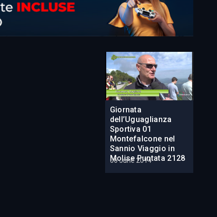
Giornata
dell’Uguaglianza
Sportiva 01
Montefalcone nel
Sannio Viaggio in
Molise Puntata 2128
06 June 2014