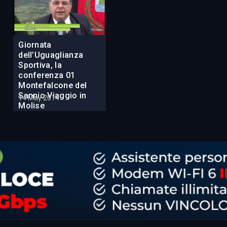
Giornata
dell’Uguaglianza
Sportiva, la
conferenza 01
Montefalcone del
Sannio Viaggio in
14 May 2014
Molise