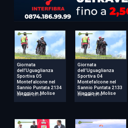
Giornata
Giornata
dell’Uguaglianza
dell’Uguaglianza
Sportiva 05
Sportiva 04
Montefalcone nel
Montefalcone nel
Sannio Puntata 2134
Sannio Puntata 2133
Viaggio in Molise
Viaggio in Molise
06 June 2014
06 June 2014