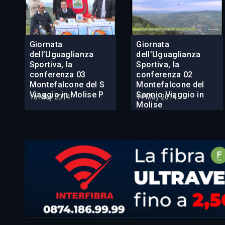
Giornata
Giornata
dell’Uguaglianza
dell’Uguaglianza
Sportiva, la
Sportiva, la
conferenza 03
conferenza 02
Montefalcone del S
Montefalcone del
Viaggio in Molise P
Sannio Viaggio in
16 May 2014
14 May 2014
Molise