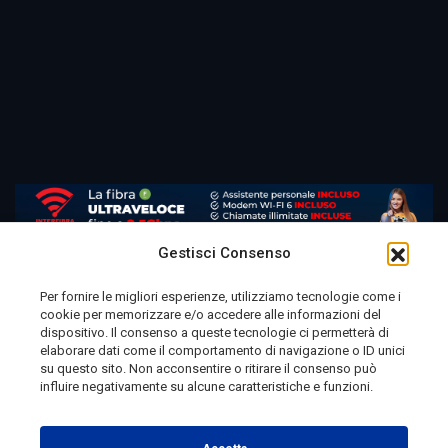
Gestisci Consenso
Per fornire le migliori esperienze, utilizziamo tecnologie come i
cookie per memorizzare e/o accedere alle informazioni del
Telemolise - reg. Tribunale di Campobasso n. 133 del
dispositivo. Il consenso a queste tecnologie ci permetterà di
elaborare dati come il comportamento di navigazione o ID unici
10/08/1982 - Direttore Responsabile:
MANUELA
su questo sito. Non acconsentire o ritirare il consenso può
PETESCIA
influire negativamente su alcune caratteristiche e funzioni.
Testata Giornalistica Sportiva: reg. Tribunale Di