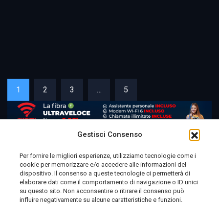
1
2
3
…
5
Gestisci Consenso
Per fornire le migliori esperienze, utilizziamo tecnologie come i
cookie per memorizzare e/o accedere alle informazioni del
Telemolise - reg. Tribunale di Campobasso n. 133 del
dispositivo. Il consenso a queste tecnologie ci permetterà di
elaborare dati come il comportamento di navigazione o ID unici
10/08/1982 - Direttore Responsabile:
MANUELA
su questo sito. Non acconsentire o ritirare il consenso può
PETESCIA
influire negativamente su alcune caratteristiche e funzioni.
Testata Giornalistica Sportiva: reg. Tribunale Di