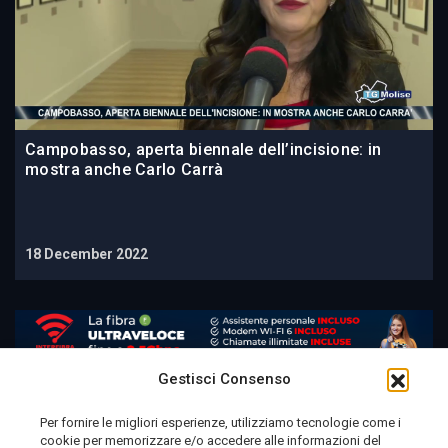
Campobasso, aperta biennale dell’incisione: in
mostra anche Carlo Carrà
18 December 2022
Gestisci Consenso
Per fornire le migliori esperienze, utilizziamo tecnologie come i
cookie per memorizzare e/o accedere alle informazioni del
Telemolise - reg. Tribunale di Campobasso n. 133 del