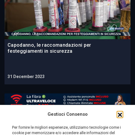
Capodanno, le raccomandazioni per
festeggiamenti in sicurezza
31 December 2023
Gestisci Consenso
Per fornire le migliori esperienze, utilizziamo tecnologie come i
cookie per memorizzare e/o accedere alle informazioni del
Telemolise - reg. Tribunale di Campobasso n. 133 del