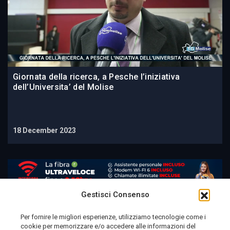
Giornata della ricerca, a Pesche l’iniziativa
dell’Universita’ del Molise
18 December 2023
Gestisci Consenso
Per fornire le migliori esperienze, utilizziamo tecnologie come i
cookie per memorizzare e/o accedere alle informazioni del
Telemolise - reg. Tribunale di Campobasso n. 133 del