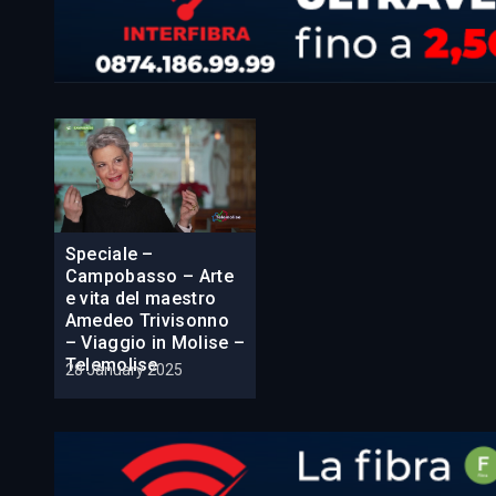
Speciale –
Campobasso – Arte
e vita del maestro
Amedeo Trivisonno
– Viaggio in Molise –
Telemolise
28 January 2025